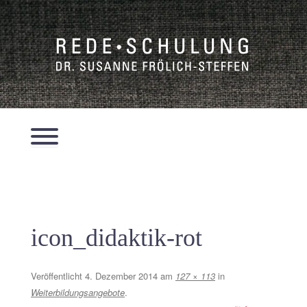
Zum
Inhalt
springen
Menü
icon_didaktik-rot
Veröffentlicht
4. Dezember 2014
am
127 × 113
in
Weiterbildungsangebote
.