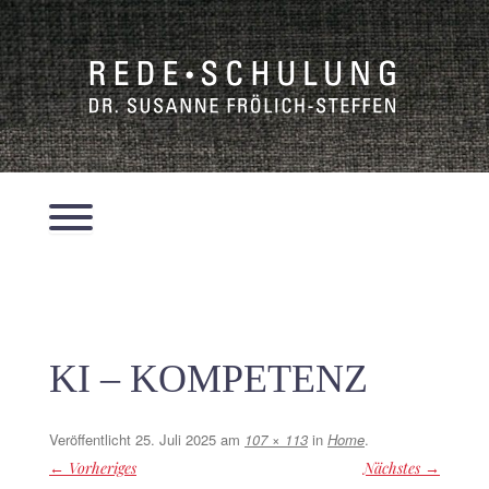
Zum
Inhalt
springen
Menü
KI – KOMPETENZ
Veröffentlicht
25. Juli 2025
am
107 × 113
in
Home
.
← Vorheriges
Nächstes →