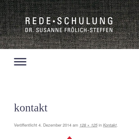
Zum
Inhalt
springen
Menü
kontakt
Veröffentlicht
4. Dezember 2014
am
128 × 125
in
Kontakt
.