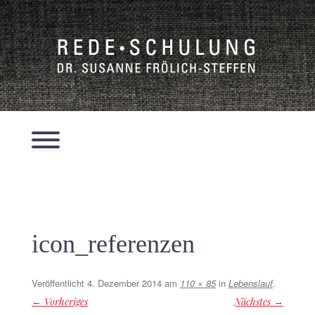
Zum
Inhalt
springen
Menü
icon_referenzen
Veröffentlicht
4. Dezember 2014
am
110 × 85
in
Lebenslauf
.
← Vorheriges
Nächstes →