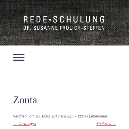
Zum
Inhalt
springen
Menü
Zonta
Veröffentlicht
25. März 2018
am
225 × 225
in
Lebenslauf
.
← Vorheriges
Nächstes →